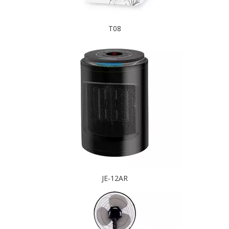
T08
JE-12AR